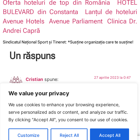
Oferta hoteluri de top din România
HOTEL
BULEVARD din Constanta
Lanțul de hoteluri
Avenue Hotels
Avenue Parliament
Clinica Dr.
Andrei Capră
Sindicatul Național Sport și Tineret: *Susține organizația care te susține!
Un răspuns
27 aprilie 2023 la 0:47
Cristian
spune:
We value your privacy
Mersi de informatii si apreciez acest blog tocmai pentru
informatia scrisa scurt si la obiect!
We use cookies to enhance your browsing experience,
serve personalized ads or content, and analyze our traffic.
By clicking "Accept All", you consent to our use of cookies.
ARTICOLUL ANTERIOR
ARTICOLUL URMĂTOR
Seria workshopurilor #SportCurat a continuat la Brașov
Ziua Internaţională a Securităţii şi Sănătăţii în Muncă
Customize
Reject All
Accept All
Copyright © 2016 – 2026 SNST