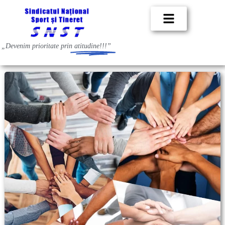
„Devenim prioritate prin
atitudine!!!”