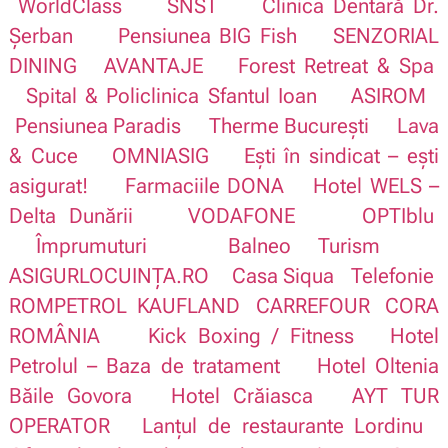
WorldClass
SNST
Clinica Dentară Dr.
Șerban
Pensiunea BIG Fish
SENZORIAL
DINING
AVANTAJE
Forest Retreat & Spa
Spital & Policlinica Sfantul Ioan
ASIROM
Pensiunea Paradis
Therme București
Lava
& Cuce
OMNIASIG
Ești în sindicat – ești
asigurat!
Farmaciile DONA
Hotel WELS –
Delta Dunării
VODAFONE
OPTIblu
Împrumuturi
Balneo Turism
ASIGURLOCUINȚA.RO
Casa Siqua
Telefonie
ROMPETROL
KAUFLAND
CARREFOUR
CORA
ROMÂNIA
Kick Boxing / Fitness
Hotel
Petrolul – Baza de tratament
Hotel Oltenia
Băile Govora
Hotel Crăiasca
AYT TUR
OPERATOR
Lanțul de restaurante Lordinu