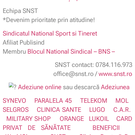
Echipa SNST
*Devenim prioritate prin atitudine!
Sindicatul National Sport si Tineret
Afiliat Publisind
Membru
Blocul National Sindical – BNS –
SNST contact: 0784.116.973
office@snst.ro /
www.snst.ro
Adeziune online
sau descarcă
Adeziunea
SYNEVO
PARALELA 45
TELEKOM
MOL
SELGROS
CLINICA SANTE
LUGO
C.A.R.
MILITARY SHOP
ORANGE
LUKOIL
CARD
PRIVAT DE SĂNĂTATE
BENEFICII