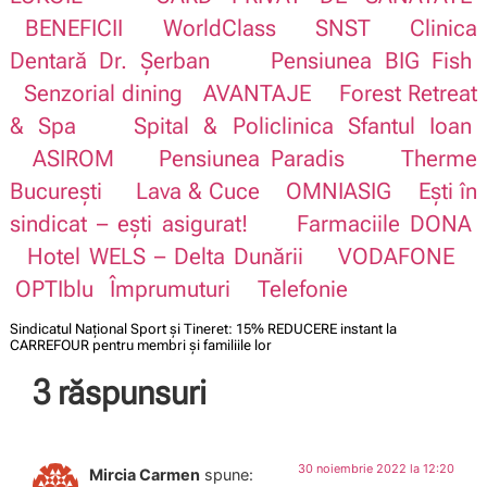
BENEFICII
WorldClass
SNST
Clinica
Dentară Dr. Șerban
Pensiunea BIG Fish
Senzorial dining
AVANTAJE
Forest Retreat
& Spa
Spital & Policlinica Sfantul Ioan
ASIROM
Pensiunea Paradis
Therme
București
Lava & Cuce
OMNIASIG
Ești în
sindicat – ești asigurat!
Farmaciile DONA
Hotel WELS – Delta Dunării
VODAFONE
OPTIblu
Împrumuturi
Telefonie
Sindicatul Național Sport și Tineret: 15% REDUCERE instant la
CARREFOUR pentru membri și familiile lor
3 răspunsuri
30 noiembrie 2022 la 12:20
Mircia Carmen
spune: