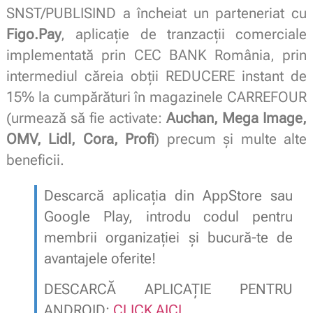
SNST/PUBLISIND a încheiat un parteneriat cu
Figo.Pay
, aplicație de tranzacții comerciale
implementată prin CEC BANK România, prin
intermediul căreia obții REDUCERE instant de
15% la cumpărături în magazinele CARREFOUR
(urmează să fie activate:
Auchan, Mega Image,
OMV, Lidl, Cora, Profi
) precum și multe alte
beneficii.
Descarcă aplicația din AppStore sau
Google Play, introdu codul pentru
membrii organizației și bucură-te de
avantajele oferite!
DESCARCĂ APLICAȚIE PENTRU
ANDROID:
CLICK AICI
.