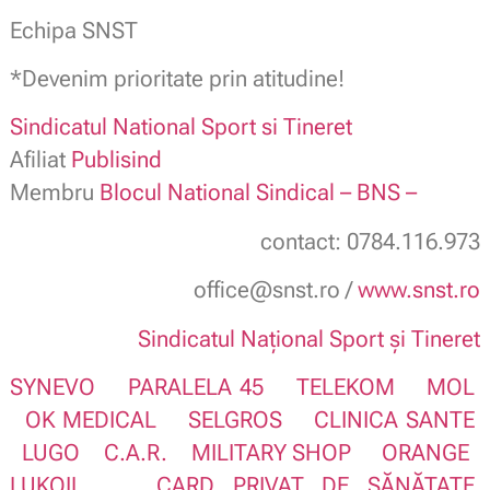
Echipa SNST
*Devenim prioritate prin atitudine!
Sindicatul National Sport si Tineret
Afiliat
Publisind
Membru
Blocul National Sindical – BNS –
contact: 0784.116.973
office@snst.ro /
www.snst.ro
Sindicatul Național Sport și Tineret
SYNEVO
PARALELA 45
TELEKOM
MOL
OK MEDICAL
SELGROS
CLINICA SANTE
LUGO
C.A.R.
MILITARY SHOP
ORANGE
LUKOIL
CARD PRIVAT DE SĂNĂTATE