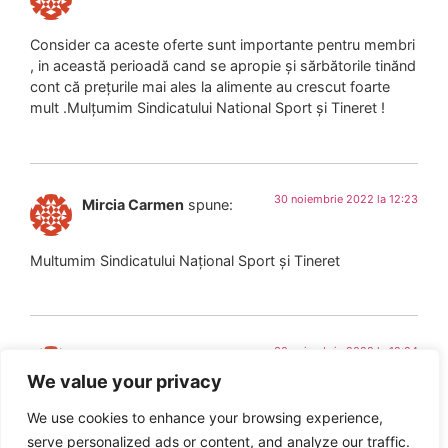
Consider ca aceste oferte sunt importante pentru membri
, in această perioadă cand se apropie și sărbătorile tinănd
cont că prețurile mai ales la alimente au crescut foarte
mult .Mulțumim Sindicatului National Sport și Tineret !
30 noiembrie 2022 la 12:23
Mircia Carmen
spune:
Multumim Sindicatului Național Sport și Tineret
30 noiembrie 2022 la 12:24
Mircia Carmen
spune:
We value your privacy
Mulțumesc !
We use cookies to enhance your browsing experience,
serve personalized ads or content, and analyze our traffic.