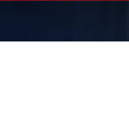
Înalta Curte avertizează: Legea salarizării riscă să
încalce Constituția
27 iulie 2026
Nu există comentarii
↬ ICCJ anunță sesizarea Curții Constituționale pentru apărarea tuturor
categoriilor profesionale defavorizate