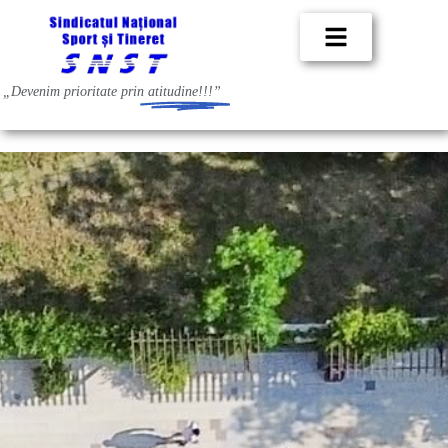
„Devenim prioritate prin
atitudine!!!”