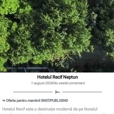
Hotelul Recif Neptun
1 august 2026
Nu există comentarii
↬ Oferta pentru membrii SNST/PUBLISIND
Hotelul Recif este o destinație modernă de pe litoralul