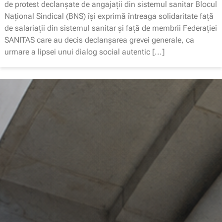
de protest declanșate de angajații din sistemul sanitar Blocul
Național Sindical (BNS) își exprimă întreaga solidaritate față
de salariații din sistemul sanitar și față de membrii Federației
SANITAS care au decis declanșarea grevei generale, ca
urmare a lipsei unui dialog social autentic [...]