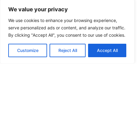
We value your privacy
We use cookies to enhance your browsing experience,
serve personalized ads or content, and analyze our traffic.
By clicking "Accept All", you consent to our use of cookies.
Customize
Reject All
Accept All
SNST a obținut noi hotărâri definitive de
reprezentativitate la nivel de unitate
Direcţia Judeţeană de Sport Bacău și Direcţia Judeţeană de
Sport Timiş
Judecătoria Sector 3 București a constatat că Sindicatul
Național Sport și Tineret – SNST este reprezentativ la
nivelul următoarelor unități: Direcţia Judeţeană de Sport
Bacău și Direcţia Judeţeană de Sport Timiş. Hotărârile