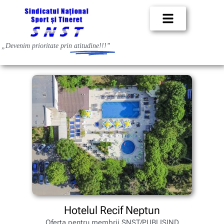
„Devenim prioritate prin
atitudine!!!”
Hotelul Recif Neptun
Oferta pentru membrii SNST/PUBLISIND