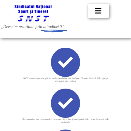
„Devenim prioritate prin
atitudine!!!”
SNST apară drepturile și interesele membrilor săi din Sport, Tineret, Cultură, Educație și
Administrație publică
Reprezentăm atât personalul contractual cât şi funcţionarii publici din ramurile noastre de
activitate