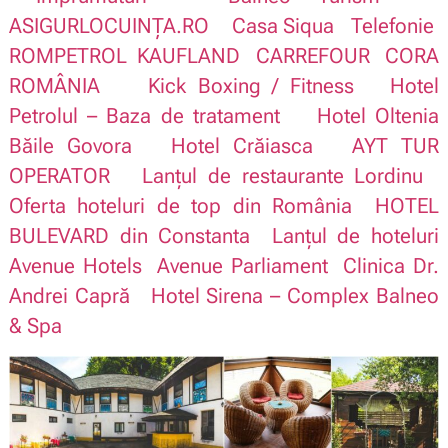
ASIGURLOCUINȚA.RO
Casa Siqua
Telefonie
ROMPETROL
KAUFLAND
CARREFOUR
CORA
ROMÂNIA
Kick Boxing / Fitness
Hotel
Petrolul – Baza de tratament
Hotel Oltenia
Băile Govora
Hotel Crăiasca
AYT TUR
OPERATOR
Lanțul de restaurante Lordinu
Oferta hoteluri de top din România
HOTEL
BULEVARD din Constanta
Lanțul de hoteluri
Avenue Hotels
Avenue Parliament
Clinica Dr.
Andrei Capră
Hotel Sirena – Complex Balneo
& Spa