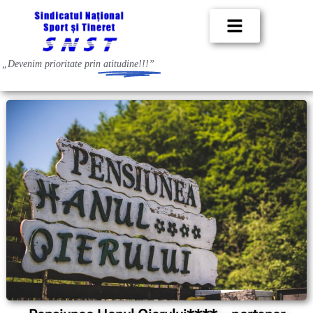
„Devenim prioritate prin
atitudine!!!”