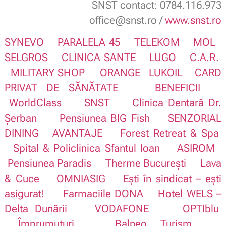
SNST contact: 0784.116.973
office@snst.ro /
www.snst.ro
SYNEVO
PARALELA 45
TELEKOM
MOL
SELGROS
CLINICA SANTE
LUGO
C.A.R.
MILITARY SHOP
ORANGE
LUKOIL
CARD
PRIVAT DE SĂNĂTATE
BENEFICII
WorldClass
SNST
Clinica Dentară Dr.
Șerban
Pensiunea BIG Fish
SENZORIAL
DINING
AVANTAJE
Forest Retreat & Spa
Spital & Policlinica Sfantul Ioan
ASIROM
Pensiunea Paradis
Therme București
Lava
& Cuce
OMNIASIG
Ești în sindicat – ești
asigurat!
Farmaciile DONA
Hotel WELS –
Delta Dunării
VODAFONE
OPTIblu
Împrumuturi
Balneo Turism