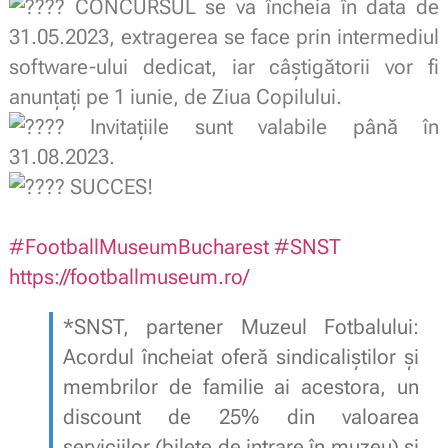
CONCURSUL se va încheia în data de
31.05.2023, extragerea se face prin intermediul
software-ului dedicat, iar câștigătorii vor fi
anunțați pe 1 iunie, de Ziua Copilului.
Invitațiile sunt valabile până în
31.08.2023.
SUCCES!
.
#FootballMuseumBucharest
#SNST
https://footballmuseum.ro/
*SNST, partener Muzeul Fotbalului:
Acordul încheiat oferă sindicaliștilor și
membrilor de familie ai acestora, un
discount de 25% din valoarea
serviciilor (bilete de intrare în muzeu) și