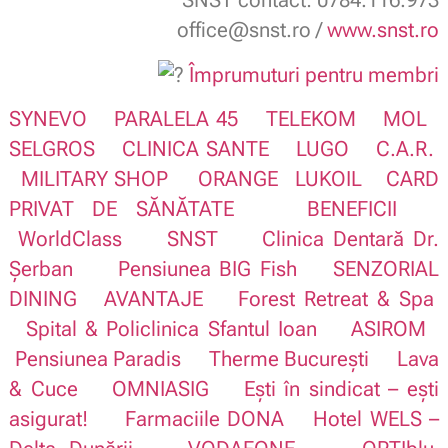
SNST contact: 0784.116.973
office@snst.ro /
www.snst.ro
Împrumuturi pentru membri
SYNEVO
PARALELA 45
TELEKOM
MOL
SELGROS
CLINICA SANTE
LUGO
C.A.R.
MILITARY SHOP
ORANGE
LUKOIL
CARD
PRIVAT DE SĂNĂTATE
BENEFICII
WorldClass
SNST
Clinica Dentară Dr.
Șerban
Pensiunea BIG Fish
SENZORIAL
DINING
AVANTAJE
Forest Retreat & Spa
Spital & Policlinica Sfantul Ioan
ASIROM
Pensiunea Paradis
Therme București
Lava
& Cuce
OMNIASIG
Ești în sindicat – ești
asigurat!
Farmaciile DONA
Hotel WELS –