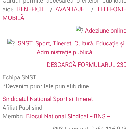
Cardul permite accesarea ofertelor publicate
aici
BENEFICII
/
AVANTAJE
/
TELEFONIE
:
MOBILĂ
Adeziune online
SNST: Sport, Tineret, Cultură, Educație și
Administrație publică
DESCARCĂ FORMULARUL 230
Echipa SNST
*Devenim prioritate prin atitudine!
Sindicatul National Sport si Tineret
Afiliat Publisind
Membru
Blocul National Sindical – BNS –