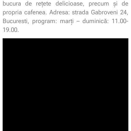
bucura de rețete delicioase, precum și de
propria cafenea. Adresa: strada Gabroveni 24,
Bucuresti, program: marți – duminică: 11.00-
19.00.