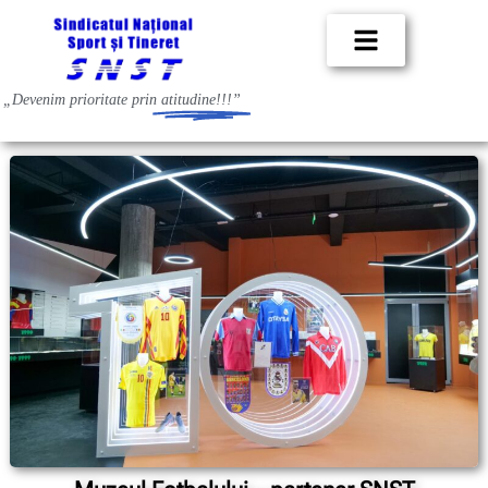
„Devenim prioritate prin
atitudine!!!”