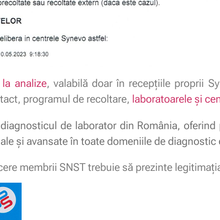
 la analize
, valabilă doar în recepțiile proprii 
ntact, programul de recoltare,
l
aboratoarele și cen
 diagnosticul de laborator din România, oferind
le și avansate în toate domeniile de diagnostic c
ucere membrii SNST trebuie să prezinte legitimaţ