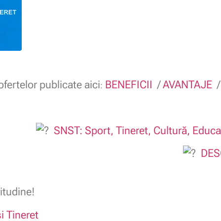
fertelor publicate aici
BENEFICII
/
AVANTAJE
:
SNST: Sport, Tineret, Cultură, Educaț
DES
itudine!
i Tineret