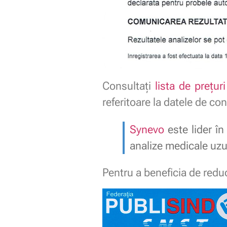
Consultați
lista de preţuri
referitoare la datele de co
Synevo
este lider în
analize medicale uzua
Pentru a beneficia de red