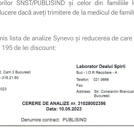
ilor SNST/PUBLISIND și celor din familiile l
ucere dacă aveți trimitere de la medicul de fami
imis lista de analize Synevo și reducerea de care 
195 de lei discount: