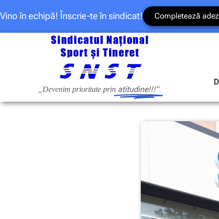
Vino în echipă! Înscrie-te în sindicat!
Completează adez
D
atitudine!!!”
„Devenim prioritate prin