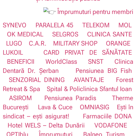
Împrumuturi pentru membri
SYNEVO
PARALELA 45
TELEKOM
MOL
OK MEDICAL
SELGROS
CLINICA SANTE
LUGO
C.A.R.
MILITARY SHOP
ORANGE
LUKOIL
CARD PRIVAT DE SĂNĂTATE
BENEFICII
WorldClass
SNST
Clinica
Dentară Dr. Șerban
Pensiunea BIG Fish
SENZORIAL DINING
AVANTAJE
Forest
Retreat & Spa
Spital & Policlinica Sfantul Ioan
ASIROM
Pensiunea Paradis
Therme
București
Lava & Cuce
OMNIASIG
Ești în
sindicat – ești asigurat!
Farmaciile DONA
Hotel WELS – Delta Dunării
VODAFONE
OPTIblu
Împrumuturi
Balneo Turism