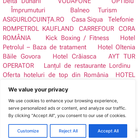
Delta Dunării
VODAFONE
OPTIblu
Împrumuturi
Balneo Turism
ASIGURLOCUINȚA.RO
Casa Siqua
Telefonie
ROMPETROL
KAUFLAND
CARREFOUR
CORA
ROMÂNIA
Kick Boxing / Fitness
Hotel
Petrolul – Baza de tratament
Hotel Oltenia
Băile Govora
Hotel Crăiasca
AYT TUR
OPERATOR
Lanțul de restaurante Lordinu
Oferta hoteluri de top din România
HOTEL
BULEVARD din Constanta
Lanțul de hoteluri
We value your privacy
Avenue Hotels
Avenue Parliament
Clinica Dr.
We use cookies to enhance your browsing experience,
Andrei Capră
serve personalized ads or content, and analyze our traffic.
Sindicatul Național Sport și Tineret: Circuit Antalya – Cappadocia
By clicking "Accept All", you consent to our use of cookies.
ARTICOLUL ANTERIOR
ARTICOLUL URMĂTOR
Au protestat și au câștigat!
Bacolux Hotels România – partener SNST/PUBLISIND
Customize
Reject All
Accept All
Copyright © 2016 – 2026 SNST