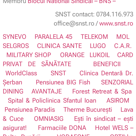
Membru
Blocul National Sindical – BNS –
SNST contact: 0784.116.973
office@snst.ro /
www.snst.ro
SYNEVO
PARALELA 45
TELEKOM
MOL
SELGROS
CLINICA SANTE
LUGO
C.A.R.
MILITARY SHOP
ORANGE
LUKOIL
CARD
PRIVAT DE SĂNĂTATE
BENEFICII
WorldClass
SNST
Clinica Dentară Dr.
Șerban
Pensiunea BIG Fish
SENZORIAL
DINING
AVANTAJE
Forest Retreat & Spa
Spital & Policlinica Sfantul Ioan
ASIROM
Pensiunea Paradis
Therme București
Lava
& Cuce
OMNIASIG
Ești în sindicat – ești
asigurat!
Farmaciile DONA
Hotel WELS –