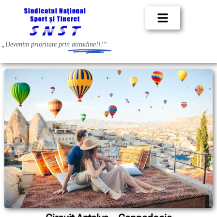
„Devenim prioritate prin
atitudine!!!”