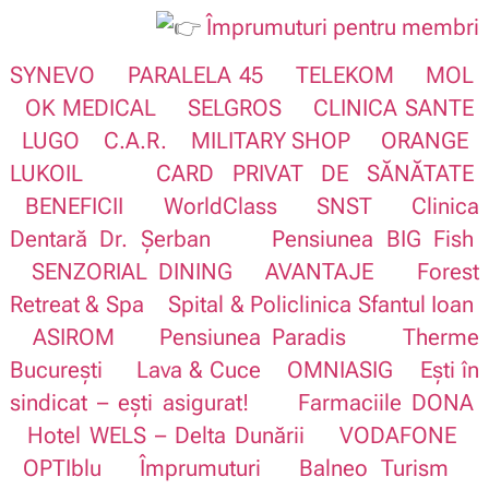
Împrumuturi pentru membri
SYNEVO
PARALELA 45
TELEKOM
MOL
OK MEDICAL
SELGROS
CLINICA SANTE
LUGO
C.A.R.
MILITARY SHOP
ORANGE
LUKOIL
CARD PRIVAT DE SĂNĂTATE
BENEFICII
WorldClass
SNST
Clinica
Dentară Dr. Șerban
Pensiunea BIG Fish
SENZORIAL DINING
AVANTAJE
Forest
Retreat & Spa
Spital & Policlinica Sfantul Ioan
ASIROM
Pensiunea Paradis
Therme
București
Lava & Cuce
OMNIASIG
Ești în
sindicat – ești asigurat!
Farmaciile DONA
Hotel WELS – Delta Dunării
VODAFONE
OPTIblu
Împrumuturi
Balneo Turism