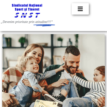
„Devenim prioritate prin
atitudine!!!”