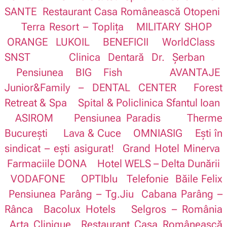
SANTE
Restaurant Casa Românească Otopeni
Terra Resort – Toplița
MILITARY SHOP
ORANGE
LUKOIL
BENEFICII
WorldClass
SNST
Clinica Dentară Dr. Șerban
Pensiunea BIG Fish
AVANTAJE
Junior&Family – DENTAL CENTER
Forest
Retreat & Spa
Spital & Policlinica Sfantul Ioan
ASIROM
Pensiunea Paradis
Therme
București
Lava & Cuce
OMNIASIG
Ești în
sindicat – ești asigurat!
Grand Hotel Minerva
Farmaciile DONA
Hotel WELS – Delta Dunării
VODAFONE
OPTIblu
Telefonie
Băile Felix
Pensiunea Parâng – Tg.Jiu
Cabana Parâng –
Rânca
Bacolux Hotels
Selgros – România
Arta Clinique
Restaurant Casa Românească