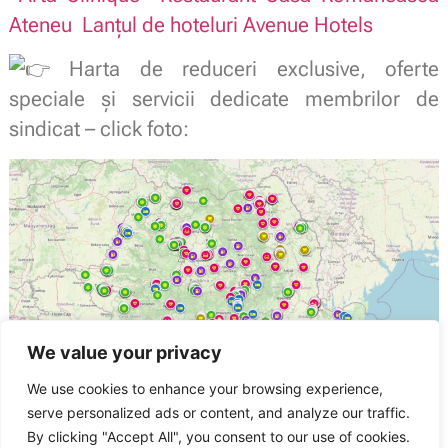
Ateneu
Lanțul de hoteluri Avenue Hotels
Harta de reduceri exclusive, oferte
speciale și servicii dedicate membrilor de
sindicat – click foto:
We value your privacy
We use cookies to enhance your browsing experience,
serve personalized ads or content, and analyze our traffic.
Sindicatul Național Sport și Tineret: SNST a înregistrat un nou Contract
colectiv de muncă la ITM Mehedinți
By clicking "Accept All", you consent to our use of cookies.