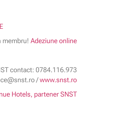
E
in membru!
Adeziune online
ST contact: 0784.116.973
fice@snst.ro /
www.snst.ro
nue Hotels, partener SNST