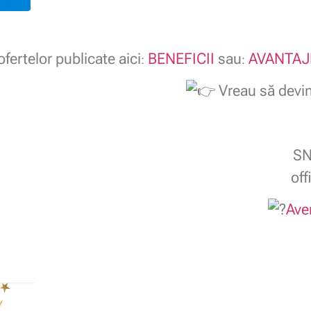
fertelor publicate aici
BENEFICII
sau
AVANTAJ
:
:
Vreau să dev
SN
of
Ave