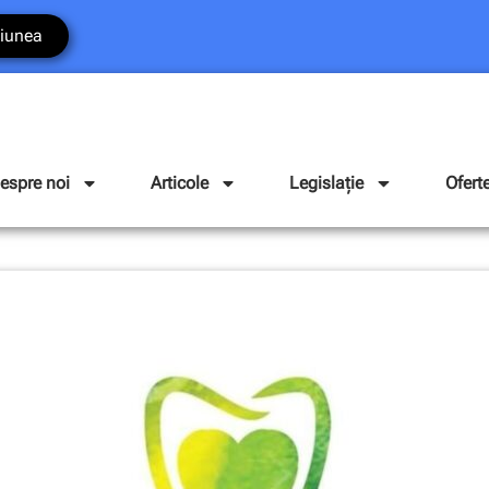
iunea
espre noi
Articole
Legislație
Ofert