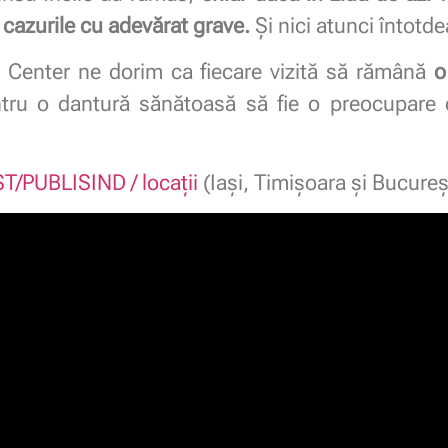
cazurile cu adevărat grave.
Și nici atunci întotd
l Center ne dorim ca fiecare vizită să rămână
o
pentru o dantură sănătoasă să fie o preocupare
T/PUBLISIND / locații
(Iași, Timișoara și Bucureșt