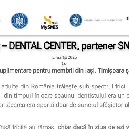
y – DENTAL CENTER, partener S
2 martie 2025
suplimentare pentru membrii din Iași, Timișoara ș
 adulte din România trăiește sub spectrul fricii
 din timpuri în care scaunul dentistului era un o
ar tăcerea era spartă doar de sunetul sfâșietor a
însă fricile au rămas,
chiar dacă în ziua de azi 