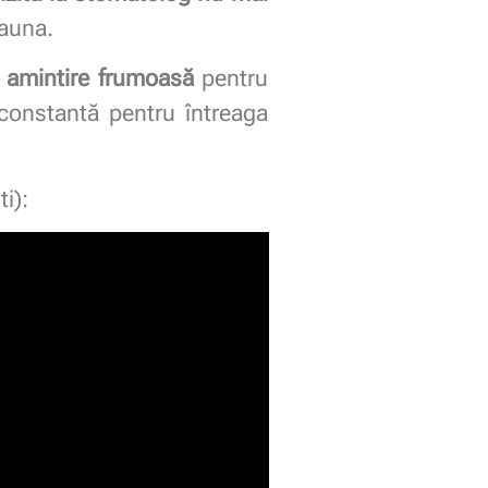
eauna.
 amintire frumoasă
pentru
 constantă pentru întreaga
i):