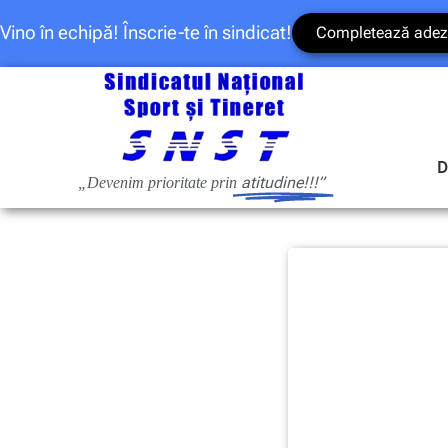
Vino în echipă! Înscrie-te în sindicat!
Completează adez
D
atitudine!!!”
„Devenim prioritate prin