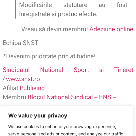
Modificările statutare au fost
înregistrate și produc efecte.
Vreau să devin membru!
Adeziune online
Echipa SNST
*Devenim prioritate prin atitudine!
Sindicatul National Sport si Tineret
/
www.snst.ro
Afiliat
Publisind
Membru
Blocul National Sindical – BNS –
CAR pentru membri
We value your privacy
SNST
We use cookies to enhance your browsing experience,
serve personalized ads or content, and analyze our traffic.
Sindicatul Național Sport și Tineret: SNST – organizație sindicală la nivel