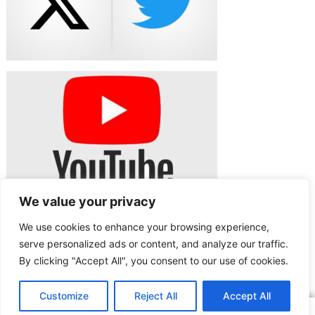
We value your privacy
Junior&Family – DENTAL CENTER, partener SNST/PUBLISIND
Sindicatul Național Sport și Tineret
We use cookies to enhance your browsing experience,
serve personalized ads or content, and analyze our traffic.
Sindicatul Național Sport și Tineret: Resort Hotel WELS**** – partener
SNST
By clicking "Accept All", you consent to our use of cookies.
ARTICOLUL ANTERIOR
ARTICOLUL URMĂTOR
SNST a înregistrat un nou Contract colectiv de muncă la ITM Harghita
SNST a obținut reprezentativitatea pentru două unități
Customize
Reject All
Accept All
Copyright © 2016 – 2026 SNST