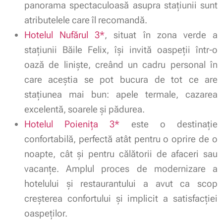
panorama spectaculoasă asupra staţiunii sunt
atributelele care îl recomandă.
Hotelul Nufărul 3*
, situat în zona verde a
staţiunii Băile Felix, își invită oaspeții într-o
oază de linişte, creând un cadru personal în
care aceștia se pot bucura de tot ce are
staţiunea mai bun: apele termale, cazarea
excelentă, soarele şi pădurea.
Hotelul Poienița 3*
este o destinaţie
confortabilă, perfectă atât pentru o oprire de o
noapte, cât şi pentru călătorii de afaceri sau
vacanţe. Amplul proces de modernizare a
hotelului şi restaurantului a avut ca scop
creşterea confortului şi implicit a satisfacţiei
oaspeţilor.