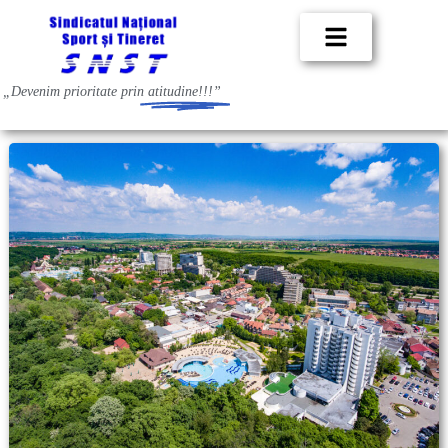
„Devenim prioritate prin
atitudine!!!”