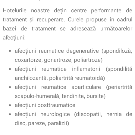
Hotelurile noastre dețin centre performante de
tratament și recuperare. Curele propuse în cadrul
bazei de tratament se adresează următoarelor
afecţiuni:
afecţiuni reumatice degenerative (spondiloză,
coxartorze, gonartroze, poliartroze)
afecţiuni reumatice inflamatorii (spondilită
anchilozantă, poliartrită reumatoidă)
afecţiuni reumatice abarticulare (periartrită
scapulo-humerală, tendinite, bursite)
afecţiuni posttraumatice
afecţiuni neurologice (discopatii, hernia de
disc, pareze, paralizii)