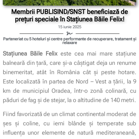
Membrii PUBLISIND/SNST beneficiază de
prețuri speciale în Stațiunea Băile Felix!
15 iunie 2025
Parteneriat cu 5 hoteluri și centre performante de recuperare, tratament și
relaxare
Staţiunea Băile Felix
este cea mai mare stațiune
balneară din ţară, care şi-a câştigat deja un renume
binemeritat, atât în România cât şi peste hotare.
Este localizată în partea de Nord – Vest a ţării, la 9
km de municipiul Oradea, într-o zonă colinară, cu
păduri de fag şi de stejar, la o altitudine de 140 metri.
Fiind favorizată de un climat continental moderat de
şes şi coline, cu ierni blânde şi temperate sub
influenţa unor elemente de natură mediteraneană,