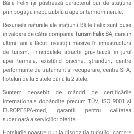
Băile Felix îşi păstrează caracterul pur de staţiune
prin bogăţia inepuizabilă a apelor termominerale.
Resursele naturale ale staţiunii Băile Felix sunt puse
în valoare de către compania
Turism Felix SA
, care în
ultimii ani a făcut investiţii masive în infrastructura
de turism. Principalele atracţii gravitează în jurul
apei termale, existând piscine, ştranduri, centre
performante de tratament și recuperare, centre SPA,
hoteluri de la 5 stele până la 2 stele.
Suntem deosebit de mândri de certificările
internaţionale dobândite precum TÜV, ISO 9001 şi
EUROPESPA-med, garanţii pentru calitatea
superioară a serviciilor oferite.
Hotelurile noastre pun la dispoziția turiștilor camere