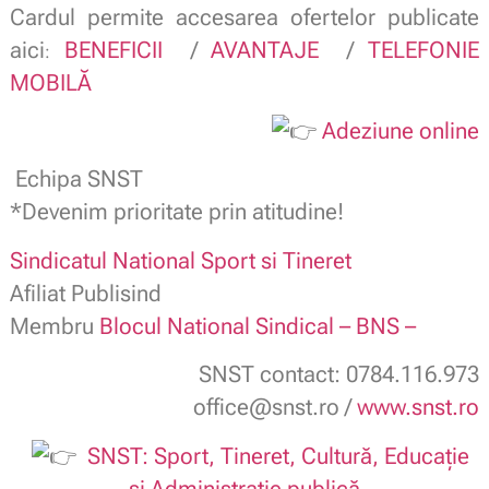
Cardul permite accesarea ofertelor publicate
aici
BENEFICII
/
AVANTAJE
/
TELEFONIE
:
MOBILĂ
Adeziune online
Echipa SNST
*Devenim prioritate prin atitudine!
Sindicatul National Sport si Tineret
Afiliat Publisind
Membru
Blocul National Sindical – BNS –
SNST contact: 0784.116.973
office@snst.ro /
www.snst.ro
SNST: Sport, Tineret, Cultură, Educație
și Administrație publică