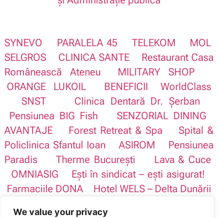
SYNEVO
PARALELA 45
TELEKOM
MOL
SELGROS
CLINICA SANTE
Restaurant Casa
Românească Ateneu
MILITARY SHOP
ORANGE
LUKOIL
BENEFICII
WorldClass
SNST
Clinica Dentară Dr. Șerban
Pensiunea BIG Fish
SENZORIAL DINING
AVANTAJE
Forest Retreat & Spa
Spital &
Policlinica Sfantul Ioan
ASIROM
Pensiunea
Paradis
Therme București
Lava & Cuce
OMNIASIG
Ești în sindicat – ești asigurat!
Farmaciile DONA
Hotel WELS – Delta Dunării
VODAFONE
OPTIblu
Balneo Turism
We value your privacy