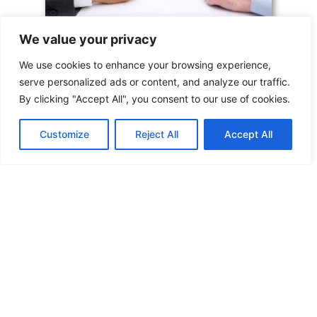
We value your privacy
We use cookies to enhance your browsing experience,
Comisie de disciplină la una dintre
serve personalized ads or content, and analyze our traffic.
subordonatele MTS
By clicking "Accept All", you consent to our use of cookies.
S-a dispus cercetarea disciplinară
Customize
Reject All
Accept All
La solicitarea unui membru de sindicat, astăzi, 16 august
2021, președintele SNST a participat la ședința Comisiei
de disciplină de la nivelul unei unități din subordinea
MTS. Reamintim membrilor SNST că, în conformitate cu…
Citește mai mult
« Prev
1
…
98
99
100
101
102
…
178
Next »
Copyright © 2016 – 2026 SNST
Sindicatul Național Sport și Tineret