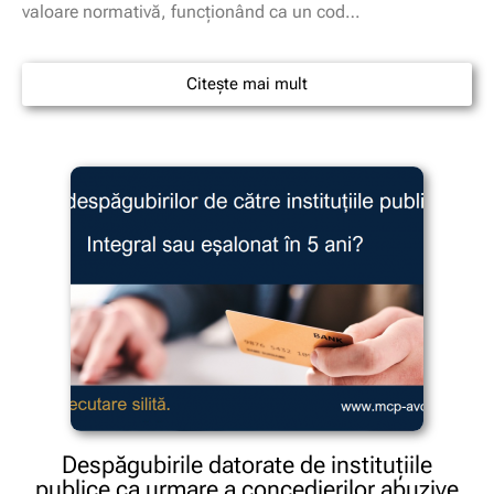
valoare normativă, funcționând ca un cod…
Citește mai mult
Despăgubirile datorate de instituțiile
publice ca urmare a concedierilor abuzive