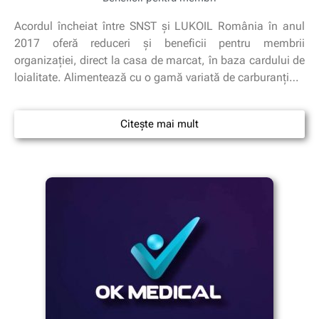
Acordul încheiat între SNST și LUKOIL România în anul
2017 oferă reduceri și beneficii pentru membrii
organizației, direct la casa de marcat, în baza cardului de
loialitate. Alimentează cu o gamă variată de carburanți…
Citește mai mult