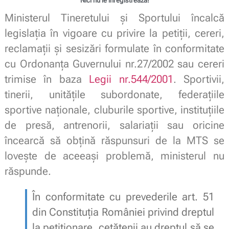
Nici nu le înregistrează!
Ministerul Tineretului și Sportului încalcă
legislația în vigoare cu privire la
petiții, cereri,
reclamații și sesizări formulate în conformitate
cu Ordonanța Guvernului nr.27/2002 sau cereri
trimise în baza
Legii nr.544/2001
. Sportivii,
tinerii, unitățile subordonate, federațiile
sportive naționale, cluburile sportive, instituțiile
de presă, antrenorii, salariații sau oricine
încearcă să obțină răspunsuri de la MTS se
lovește de aceeași problemă, ministerul nu
răspunde.
În conformitate cu prevederile art. 51
din Constituția României privind dreptul
la petiționare, cetățenii au dreptul să se