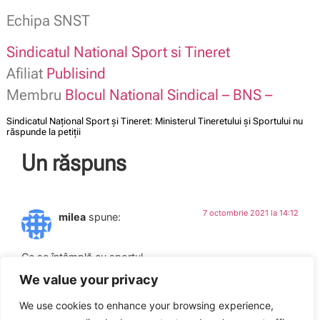
Echipa SNST
Sindicatul National Sport si Tineret
Afiliat
Publisind
Membru
Blocul National Sindical – BNS –
Sindicatul Național Sport și Tineret: Ministerul Tineretului și Sportului nu
răspunde la petiții
Un răspuns
7 octombrie 2021 la 14:12
milea
spune:
Ce se întâmplă cu sportul
Sportul mai exista?
We value your privacy
Prin sport ne putem remarca,
De ce nu se sprijină sportul.?
We use cookies to enhance your browsing experience,