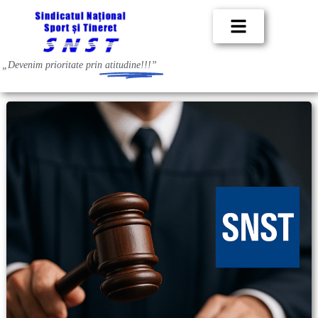
„Devenim prioritate prin
atitudine!!!”