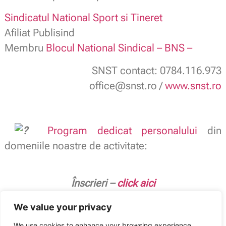
Sindicatul National Sport si Tineret
Afiliat Publisind
Membru
Blocul National Sindical – BNS –
SNST contact: 0784.116.973
office@snst.ro /
www.snst.ro
Program dedicat personalului
din
domeniile noastre de activitate:
.
Înscrieri –
click aici
.
We value your privacy
SNST: Sport, Tineret, Cultură, Educație și
We use cookies to enhance your browsing experience,