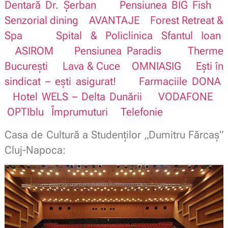
Dentară Dr. Șerban
Pensiunea BIG Fish
Senzorial dining
AVANTAJE
Forest Retreat &
Spa
Spital & Policlinica Sfantul Ioan
ASIROM
Pensiunea Paradis
Therme
București
Lava & Cuce
OMNIASIG
Ești în
sindicat – ești asigurat!
Farmaciile DONA
Hotel WELS – Delta Dunării
VODAFONE
OPTIblu
Împrumuturi
Telefonie
Casa de Cultură a Studenților „Dumitru Fărcaș”
Cluj-Napoca: