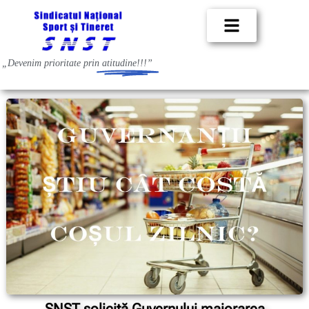
„Devenim prioritate prin
atitudine!!!”