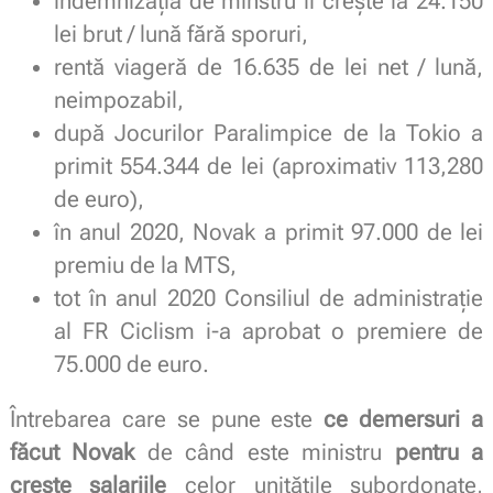
indemnizația de minstru îi crește la 24.150
lei brut / lună fără sporuri,
rentă viageră de 16.635 de lei net / lună,
neimpozabil,
după Jocurilor Paralimpice de la Tokio a
primit 554.344 de lei (aproximativ 113,280
de euro),
în anul 2020, Novak a primit 97.000 de lei
premiu de la MTS,
tot în anul 2020 Consiliul de administrație
al FR Ciclism i-a aprobat o premiere de
75.000 de euro.
Întrebarea care se pune este
ce demersuri a
făcut Novak
de când este ministru
pentru a
crește salariile
celor unitățile subordonate,