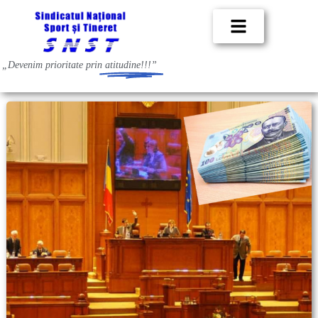
„Devenim prioritate prin
atitudine!!!”