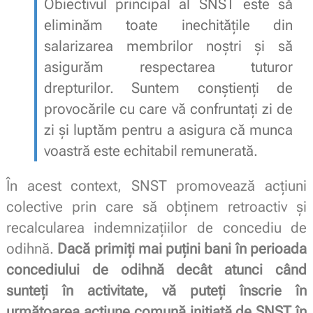
Obiectivul principal al SNST este să
eliminăm toate inechitățile din
salarizarea membrilor noștri și să
asigurăm respectarea tuturor
drepturilor. Suntem conștienți de
provocările cu care vă confruntați zi de
zi și luptăm pentru a asigura că munca
voastră este echitabil remunerată.
În acest context, SNST promovează acțiuni
colective prin care să obținem retroactiv și
recalcularea indemnizaţiilor de concediu de
odihnă.
Dacă primiți mai puțini bani în perioada
concediului de odihnă decât atunci când
sunteți în activitate, vă puteți înscrie în
următoarea acțiune comună inițiată de SNST în