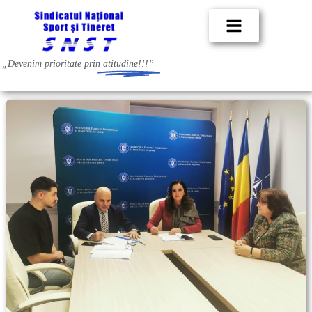
„Devenim prioritate prin
atitudine!!!”