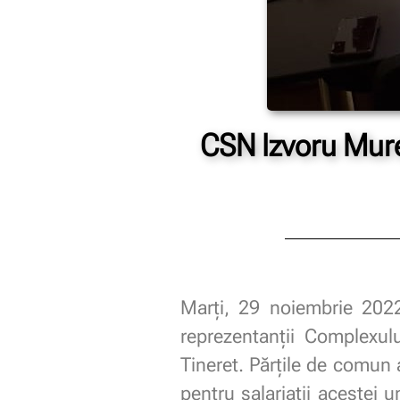
CSN Izvoru Mure
Marți, 29 noiembrie 2022
reprezentanții Complexulu
Tineret. Părțile de comun
pentru salariații acestei 