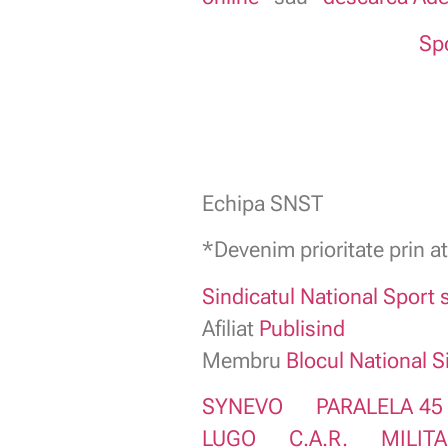
Spo
Echipa SNST
*Devenim prioritate prin at
Sindicatul National Sport s
Afiliat
Publisind
Membru
Blocul National S
SYNEVO
PARALELA 45
LUGO
C.A.R.
MILIT