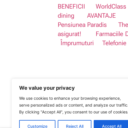
BENEFICII
WorldClass
dining
AVANTAJE
Pensiunea Paradis
The
asigurat!
Farmaciile
Împrumuturi
Telefonie
We value your privacy
We use cookies to enhance your browsing experience,
serve personalized ads or content, and analyze our traffic
Sindicatul Național Sport și Tineret: CSN
ARTICOLUL ANTERIOR
By clicking "Accept All", you consent to our use of cookies
10% majorare pentru bugetari, de la 1 ianuarie 
Customize
Reject All
Accept All