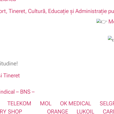
rt, Tineret, Cultură, Educație și Administrație pu
Me
itudine!
i Tineret
indical – BNS –
TELEKOM
MOL
OK MEDICAL
SELG
ARY SHOP
ORANGE
LUKOIL
CAR