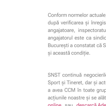
Conform normelor actuale,
după verificarea și înreg
angajatoare, inspectora
angajatorul este ca sindic
București a constatat că SNS
și această condiție.
SNST continuă negocierile 
Sport și Tineret, dar și ac
a avea CCM în toate grupe
acţiunile noastre şi se ală
online
sau
descarcă Ade