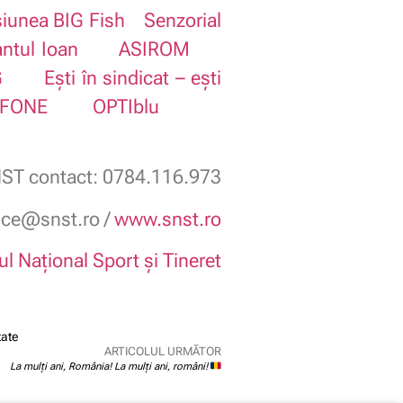
iunea BIG Fish
Senzorial
antul Ioan
ASIROM
G
Ești în sindicat – ești
FONE
OPTIblu
ST contact: 0784.116.973
fice@snst.ro /
www.snst.ro
ul Național Sport și Tineret
tate
ARTICOLUL URMĂTOR
La mulți ani, România! La mulți ani, români!