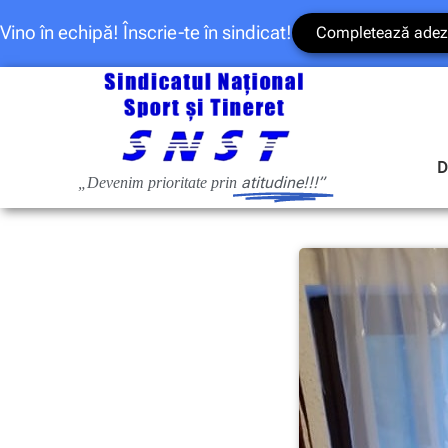
Vino în echipă! Înscrie-te în sindicat!
Completează adez
D
atitudine!!!”
„Devenim prioritate prin