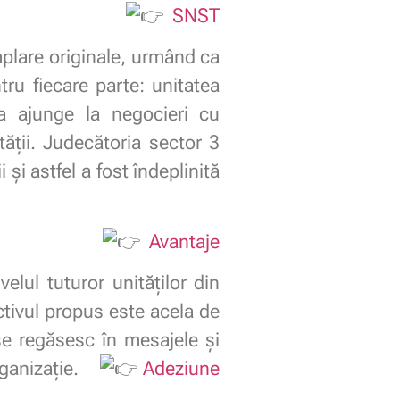
SNST
plare originale, urmând ca
ru fiecare parte: unitatea
a ajunge la negocieri cu
tății. Judecătoria sector 3
 și astfel a fost îndeplinită
Avantaje
elul tuturor unităților din
ectivul propus este acela de
se regăsesc în mesajele şi
rganizație.
Adeziune