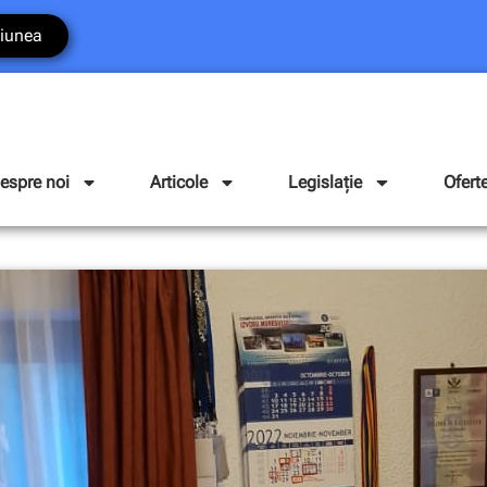
iunea
espre noi
Articole
Legislație
Ofert