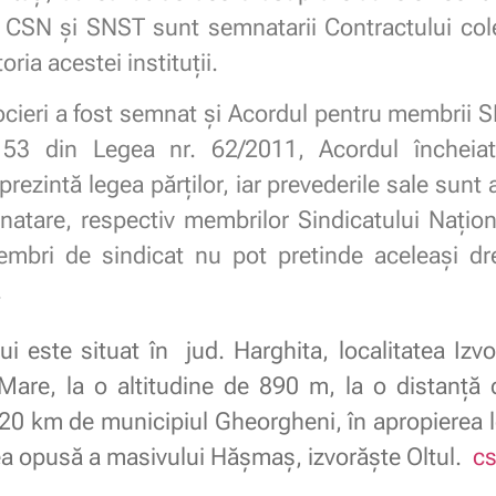
 CSN și SNST sunt semnatarii Contractului col
ria acestei instituții.
ocieri a fost semnat și Acordul pentru membrii 
 153 din Legea nr. 62/2011, Acordul încheiat
prezintă legea părților, iar prevederile sale sun
natare, respectiv membrilor Sindicatului Naționa
embri de sindicat nu pot pretinde aceleași dr
.
 este situat în jud. Harghita, localitatea Izvo
are, la o altitudine de 890 m, la o distanţă
 20 km de municipiul Gheorgheni, în apropierea 
ea opusă a masivului Hăşmaş, izvorăşte Oltul.
cs