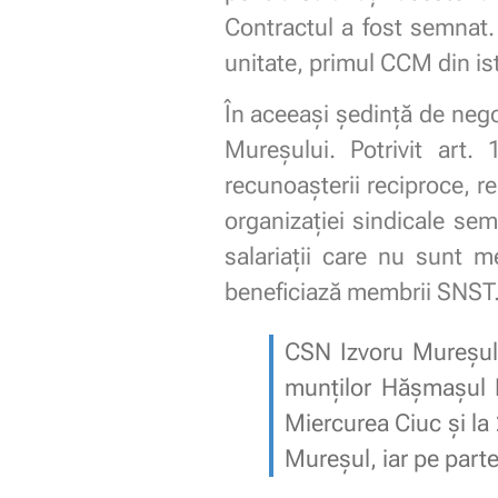
Contractul a fost semnat.
unitate, primul CCM din isto
În aceeași ședință de neg
Mureşului. Potrivit art.
recunoașterii reciproce, re
organizației sindicale sem
salariații care nu sunt m
beneficiază membrii SNST
CSN Izvoru Mureşului
munţilor Hăşmaşul M
Miercurea Ciuc şi la
Mureşul, iar pe part