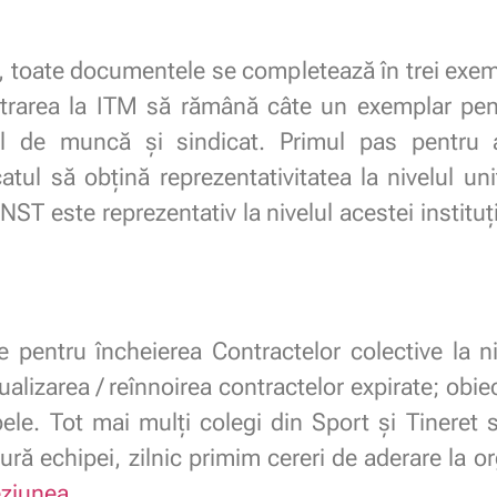
 toate documentele se completează în trei exem
istrarea la ITM să rămână câte un exemplar pent
tul de muncă și sindicat. Primul pas pentru 
atul să obțină reprezentativitatea la nivelul uni
T este reprezentativ la nivelul acestei instituții
pentru încheierea Contractelor colective la niv
tualizarea / reînnoirea contractelor expirate; obi
le. Tot mai mulți colegi din Sport și Tineret 
tură echipei, zilnic primim cereri de aderare la o
ziunea