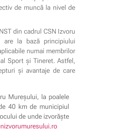
ectiv de muncă la nivel de
SNST din cadrul CSN Izvoru
 are la bază principiului
t aplicabile numai membrilor
l Sport și Tineret. Astfel,
epturi și avantaje de care
ru Mureșului, la poalele
 de 40 km de municipiul
locului de unde izvorăşte
nizvorumuresului.ro