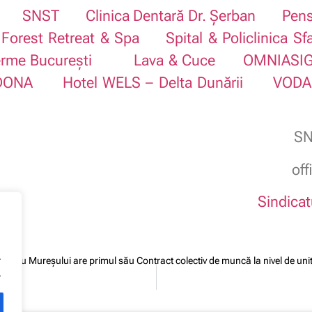
SNST
Clinica Dentară Dr. Șerban
Pens
Forest Retreat & Spa
Spital & Policlinica Sf
rme București
Lava & Cuce
OMNIASI
 DONA
Hotel WELS – Delta Dunării
VODA
SN
of
Sindicat
.
 Izvoru Mureşului are primul său Contract colectiv de muncă la nivel de uni
.
2023