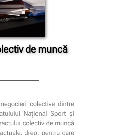
olectiv de muncă
egocieri colective dintre
atulului Național Sport și
ractului colectiv de muncă
ractuale, drept pentru care