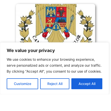
We value your privacy
We use cookies to enhance your browsing experience,
serve personalized ads or content, and analyze our traffic.
SNST la Camera Deputaţilor
By clicking "Accept All", you consent to our use of cookies.
Comisia pentru Muncă din Camera Deputaţilor a invitat
Customize
Reject All
Accept All
Sindicatul Naţional Sport şi Tineret să participe la şedinţa
de mâine din Parlament unde, alături de reprezentanţii
BNS, să-şi prezinte revendicările la proiectul Legii
salarizării în…