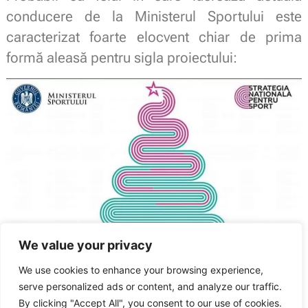
conducere de la Ministerul Sportului este
caracterizat foarte elocvent chiar de prima
formă aleasă pentru sigla proiectului:
We value your privacy
We use cookies to enhance your browsing experience,
serve personalized ads or content, and analyze our traffic.
Sindicatul Național Sport și Tineret: Strategia Națională pentru Sport s-a
blocat
By clicking "Accept All", you consent to our use of cookies.