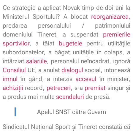
Ce strategie a aplicat Novak timp de doi ani la
Ministerul Sportului? A blocat
reorganizarea
,
predarea personalului / patrimoniului
domeniului Tineret, a suspendat
premierile
sportivilor
, a tăiat
bugetele
pentru utilitățile
subordonatelor, a băgat unitățile în colaps, a
întârziat
salariile
, personalul neîncadrat, ignoră
Consiliul
UE, a anulat
dialogul
social, intonează
imnul
în gând, a interzis
accesul
în minister,
achiziții
record,
petreceri
, s-a
premiat
singur și
a produs mai multe
scandaluri
de presă.
Apelul SNST către Guvern
Sindicatul Național Sport și Tineret constată că