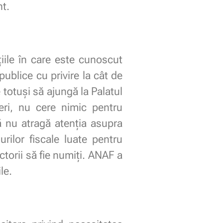
t.
iile în care este cunoscut
ublice cu privire la cât de
totuși să ajungă la Palatul
eri, nu cere nimic pentru
ă nu atragă atenția asupra
lor fiscale luate pentru
ctorii să fie numiți. ANAF a
le.