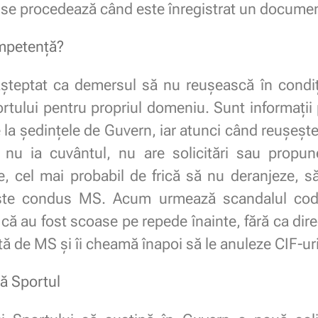
 se procedează când este înregistrat un documen
mpetență?
așteptat ca demersul să nu reușească în condiț
ortului pentru propriul domeniu. Sunt informații p
a ședințele de Guvern, iar atunci când reușește 
 nu ia cuvântul, nu are solicitări sau propun
e, cel mai probabil de frică să nu deranjeze, s
ste condus MS. Acum urmează scandalul coduri
e că au fost scoase pe repede înainte, fără ca dire
ată de MS și îi cheamă înapoi să le anuleze CIF-uri
ă Sportul