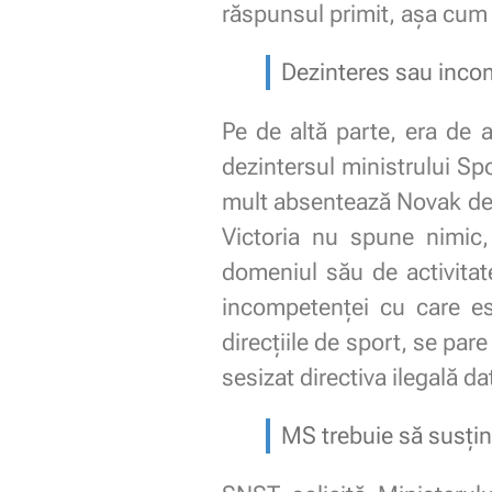
răspunsul primit, așa cum
Dezinteres sau inco
Pe de altă parte, era de 
dezintersul ministrului Sp
mult absentează Novak de l
Victoria nu spune nimic,
domeniul său de activitat
incompetenței cu care e
direcțiile de sport, se par
sesizat directiva ilegală d
MS trebuie să susțin