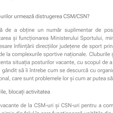
-urilor urmează distrugerea CSM/CSN?
tă de a obține un număr suplimentar de post
area şi funcţionarea Ministerului Sportului, mi
sare înființării direcțiilor județene de sport pri
 de la complexurile sportive naționale. Cluburile
zenta situația posturilor vacante, cu scopul de a 
a gândit să îi întrebe cum se descurcă cu orga
onal, care sunt problemele lor și cum ar putea să î
le, blocați activitatea
e vacante de la CSM-uri și CSN-uri pentru a com