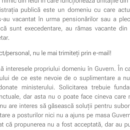
nimic din felul în care funcționează unitățile din
nistrația publică este un domeniu cu care actu
s-au vacantat în urma pensionărilor sau a plec
 că sunt execedentare, au rămas vacante din 
tar.
ct/personal, nu le mai trimiteți prin e-mail!
nă interesele propriului domeniu în Guvern. În c
vului de ce este nevoie de o suplimentare a nu
ordonate ministerului. Solicitarea trebuie fun
ctuale, dar asta nu o poate face cineva care
nu are interes să găsească soluții pentru subor
tare a posturilor nici nu a ajuns pe masa Guvern
rat că propunerea nu a fost acceptată, dar au pu