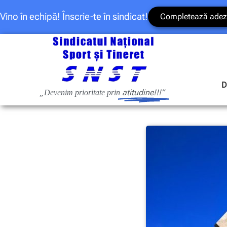
Vino în echipă! Înscrie-te în sindicat!
Completează adez
D
atitudine!!!”
„Devenim prioritate prin