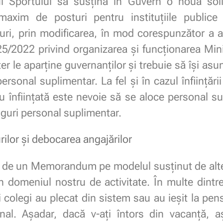
ui Sportului să susțină în Guvern o nouă solic
maxim de posturi pentru instituțiile publice
ri, prin modificarea, în mod corespunzător a art
5/2022 privind organizarea și funcționarea Mini
ter le aparține guvernanților și trebuie să își a
ersonal suplimentar. La fel și în cazul înființăr
u înființată este nevoie să se aloce personal s
asiguri personal suplimentar.
ilor și debocarea angajărilor
de un Memorandum pe modelul susținut de alte 
în domeniul nostru de activitate. În multe dint
 colegi au plecat din sistem sau au ieșit la pe
onal. Așadar, dacă v-ați întors din vacanță