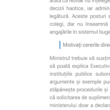
arată că Novak nu înțelege 
decizii haotice, iar admi
legătură. Aceste posturi 
colegi, dar nu înseamnă
angajările în sistemul buge
Motivați cererile dire
Ministrul trebuie să susți
să poată explica Executi
instituţiile publice sub
argumente și exemple pun
stăpânește procedurile și 
că solicitarea de suplimen
ministerului doar a decla