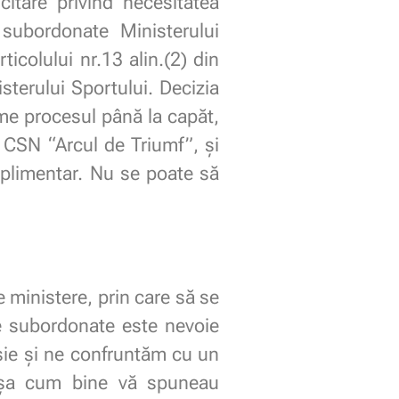
itare privind necesitatea
 subordonate Ministerului
icolului nr.13 alin.(2) din
sterului Sportului. Decizia
sume procesul până la capăt,
ii CSN “Arcul de Triumf”, și
uplimentar. Nu se poate să
ministere, prin care să se
re subordonate este nevoie
nsie și ne confruntăm cu un
, așa cum bine vă spuneau