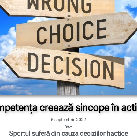
petența creează sincope în acti
5 septembrie 2022
Sportul suferă din cauza deciziilor haotice