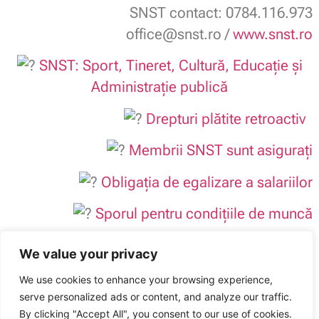
SNST contact: 0784.116.973
office@snst.ro /
www.snst.ro
SNST: Sport, Tineret, Cultură, Educație și
Administrație publică
Drepturi plătite retroactiv
Membrii SNST sunt asigurați
Obligația de egalizare a salariilor
Sporul pentru condițiile de muncă
Decizie de egalizare la nivel maxim
We value your privacy
Angajatorul obligat să acorde drepturi
We use cookies to enhance your browsing experience,
retroactiv
serve personalized ads or content, and analyze our traffic.
Sindicatul Național Sport și Tineret: SNST a înregistrat un nou Contract
colectiv de muncă la ITM Bacău
By clicking "Accept All", you consent to our use of cookies.