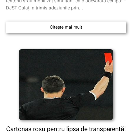
teritoriu s-au mobilizat simultan, ca o adevărată echipă: –
DJST Galaţi a trimis adeziunile prin…
Citește mai mult
Cartonaş roşu pentru lipsa de transparenţă!