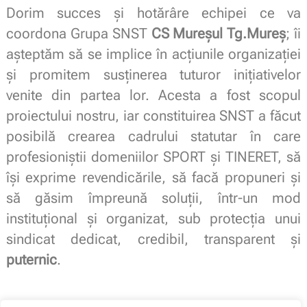
Dorim succes şi hotărâre echipei ce va
coordona Grupa SNST
CS Mureşul Tg.Mureş
; îi
așteptăm să se implice în acţiunile organizaţiei
şi promitem susţinerea tuturor iniţiativelor
venite din partea lor. Acesta a fost scopul
proiectului nostru, iar constituirea SNST a făcut
posibilă crearea cadrului statutar în care
profesioniştii domeniilor SPORT şi TINERET, să
îşi exprime revendicările, să facă propuneri şi
să găsim împreună soluţii, într-un mod
instituţional şi organizat, sub protecţia unui
sindicat dedicat, credibil, transparent şi
puternic
.