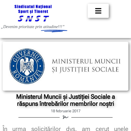
„Devenim prioritate prin
atitudine!!!”
Ministerul Muncii şi Justiţiei Sociale a
răspuns întrebărilor membrilor noştri
18 februarie 2017
În urma solicitărilor dvs. am cerut unele