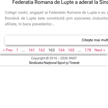
Federatia Romana de Lupte a aderat la Sind
Colegii nostri, angajati ai Federatiei Romane de Lupte s-au a
Română de Lupte este constituită prin asocierea cluburilor 
afiliate, în baza prevederilor…
Citește mai mul
« Prev
1
…
161
162
163
164
165
…
178
Next »
Copyright © 2016 – 2026 SNST
Sindicatul Național Sport și Tineret