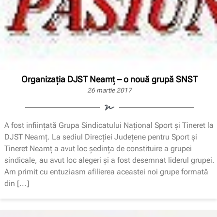
Organizaţia DJST Neamţ – o nouă grupă SNST
26 martie 2017
A fost infiinţată Grupa Sindicatului Naţional Sport şi Tineret la
DJST Neamţ. La sediul Direcţiei Judeţene pentru Sport şi
Tineret Neamţ a avut loc şedinţa de constituire a grupei
sindicale, au avut loc alegeri şi a fost desemnat liderul grupei.
Am primit cu entuziasm afilierea aceastei noi grupe formată
din [...]