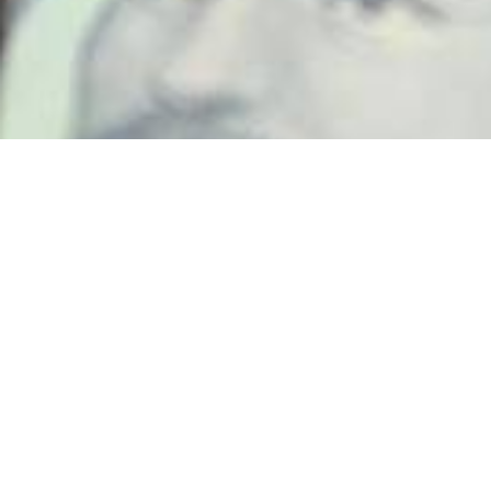
Intrunirea liderilor grupelor Sindicatului National Sport
si Tineret
25 martie 2017
SINDICATUL NAŢIONAL SPORT ŞI TINERET – SNST– Afiliat la
Federaţia PUBLISINDMembru al Blocului Naţional Sindical–