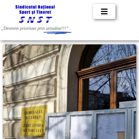
„Devenim prioritate prin
atitudine!!!”