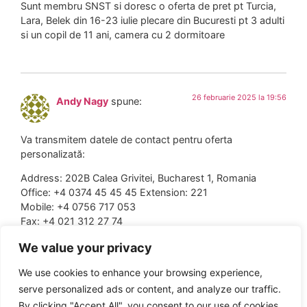
Sunt membru SNST si doresc o oferta de pret pt Turcia,
Lara, Belek din 16-23 iulie plecare din Bucuresti pt 3 adulti
si un copil de 11 ani, camera cu 2 dormitoare
26 februarie 2025 la 19:56
Andy Nagy
spune:
Va transmitem datele de contact pentru oferta
personalizată:
Address: 202B Calea Grivitei, Bucharest 1, Romania
Office: +4 0374 45 45 45 Extension: 221
Mobile: +4 0756 717 053
Fax: +4 021 312 27 74
E-mail:
rodica.stefanescu@paralela45.ro
We value your privacy
Web:
https://www.paralela45.ro
We use cookies to enhance your browsing experience,
serve personalized ads or content, and analyze our traffic.
By clicking "Accept All", you consent to our use of cookies.