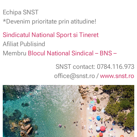
Echipa SNST
*Devenim prioritate prin atitudine!
Sindicatul National Sport si Tineret
Afiliat Publisind
Membru
Blocul National Sindical – BNS –
SNST contact: 0784.116.973
office@snst.ro /
www.snst.ro