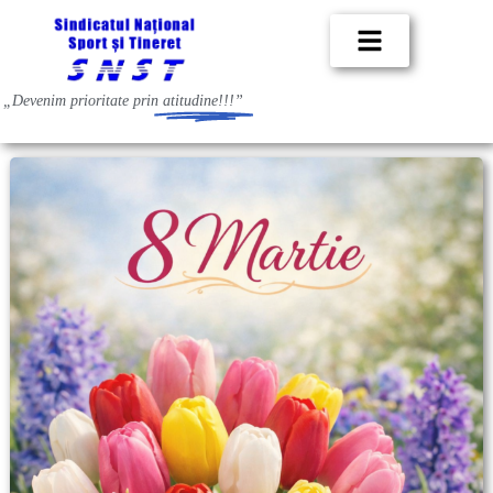
„Devenim prioritate prin
atitudine!!!”