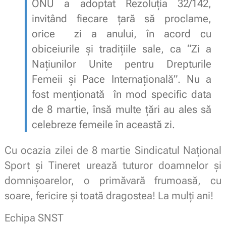
ONU a adoptat Rezoluţia 32/142,
invitând fiecare ţară să proclame,
orice zi a anului, în acord cu
obiceiurile şi tradiţiile sale, ca “Zi a
Naţiunilor Unite pentru Drepturile
Femeii şi Pace Internaţională”. Nu a
fost menţionată în mod specific data
de 8 martie, însă multe ţări au ales să
celebreze femeile în această zi.
Cu ocazia zilei de 8 martie Sindicatul Național
Sport și Tineret urează tuturor doamnelor și
domnișoarelor, o primăvară frumoasă, cu
soare, fericire şi toată dragostea! La mulți ani!
Echipa SNST