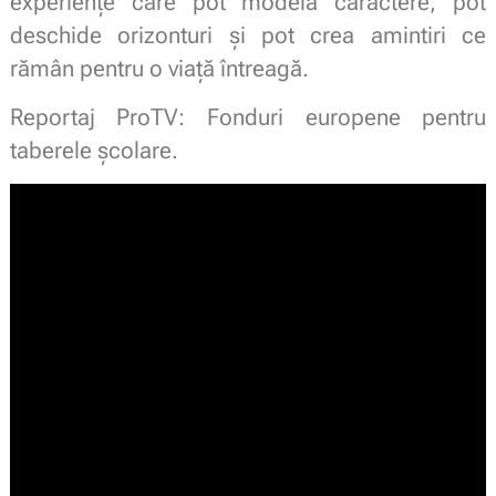
experiențe care pot modela caractere, pot
deschide orizonturi și pot crea amintiri ce
rămân pentru o viață întreagă.
Reportaj ProTV: Fonduri europene pentru
taberele școlare.