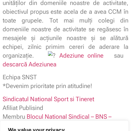
unităților din domeniile noastre de activitate,
obiectivul propus este acela de a avea CCM în
toate grupele. Tot mai mulți colegi din
domeniile noastre de activitate se regăsesc în
mesajele şi acţiunile noastre şi se alătură
echipei, zilnic primim cereri de aderare la
organizație.
Adeziune online
sau
descarcă Adeziunea
Echipa SNST
*Devenim prioritate prin atitudine!
Sindicatul National Sport si Tineret
Afiliat Publisind
Membru
Blocul National Sindical – BNS –
SNST contact: 0784.116.973
We value your privacy