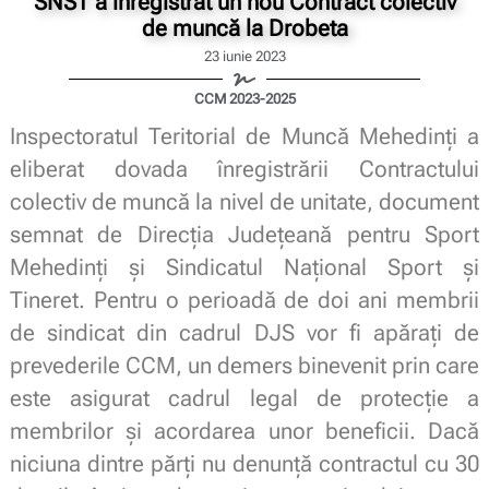
SNST a înregistrat un nou Contract colectiv
de muncă la Drobeta
23 iunie 2023
CCM 2023-2025
Inspectoratul Teritorial de Muncă Mehedinți a
eliberat dovada înregistrării Contractului
colectiv de muncă la nivel de unitate, document
semnat de
Direcția Județeană pentru Sport
Mehedinți
și Sindicatul Național Sport și
Tineret. Pentru o perioadă de doi ani membrii
de sindicat din cadrul DJS vor fi apărați de
prevederile CCM, un demers binevenit prin care
este asigurat cadrul legal de protecție a
membrilor și acordarea unor beneficii. Dacă
niciuna dintre părți nu denunță contractul cu 30