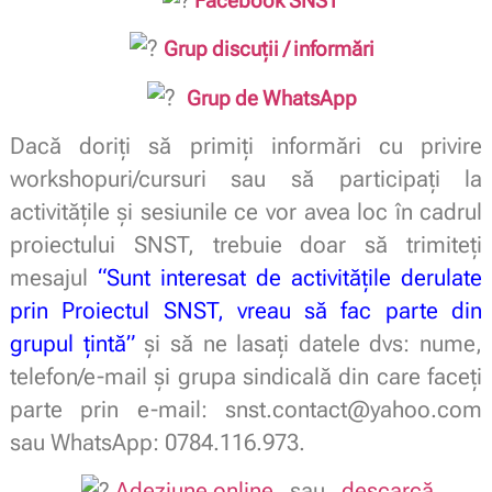
Facebook SNST
Grup discuții / informări
Grup de WhatsApp
Dacă doriți să primiți informări cu privire
workshopuri/cursuri sau să participați la
activitățile și sesiunile ce vor avea loc în cadrul
proiectului SNST, trebuie doar să trimiteți
mesajul
“Sunt interesat de activitățile derulate
prin Proiectul SNST, vreau să fac parte din
grupul țintă”
și să ne lasați datele dvs: nume,
telefon/e-mail și grupa sindicală din care faceți
parte prin e-mail:
snst.contact@yahoo.com
sau
WhatsApp: 0784.116.973.
Adeziune online
sau
descarcă