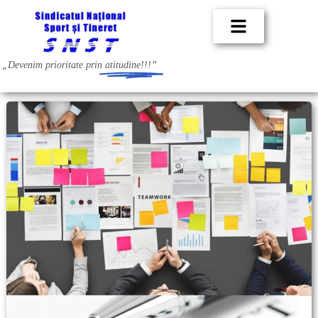
„Devenim prioritate prin
atitudine!!!”