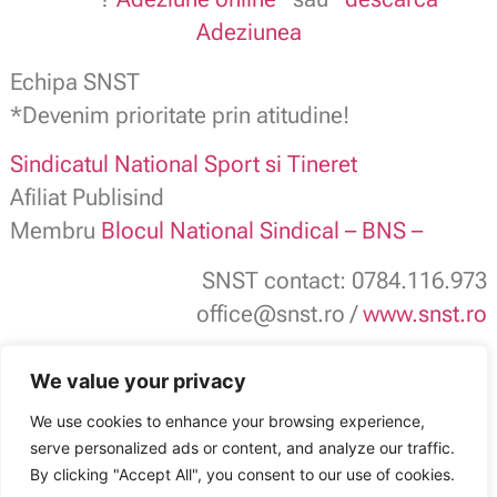
Adeziunea
Echipa SNST
*Devenim prioritate prin atitudine!
Sindicatul National Sport si Tineret
Afiliat Publisind
Membru
Blocul National Sindical – BNS –
SNST contact: 0784.116.973
office@snst.ro /
www.snst.ro
We value your privacy
Synevo partener SNST/PUBLISIND
We use cookies to enhance your browsing experience,
serve personalized ads or content, and analyze our traffic.
Sindicatul Național Sport și Tineret: SNST a demarat un nou proiect în
favoarea membrilor organizației
By clicking "Accept All", you consent to our use of cookies.
ARTICOLUL ANTERIOR
ARTICOLUL URMĂTOR