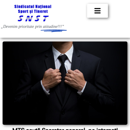
„Devenim prioritate prin
atitudine!!!”