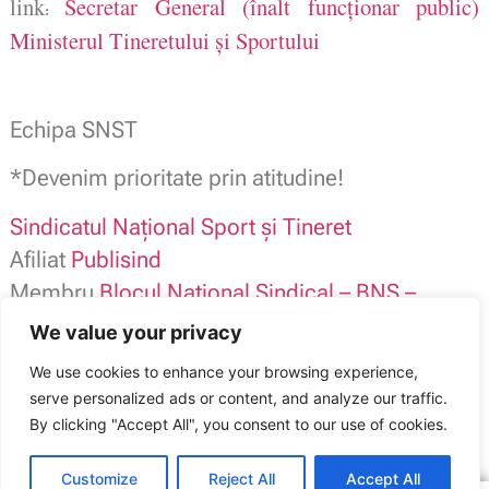
link
Secretar General (înalt funcționar public) 
:
Ministerul Tineretului și Sportului
Echipa SNST
*Devenim prioritate prin atitudine!
Sindicatul Naţional Sport şi Tineret
Afiliat
Publisind
Membru
Blocul Naţional Sindical – BNS –
We value your privacy
Adeziune SNST
We use cookies to enhance your browsing experience,
*Susține organizația care te susține!
serve personalized ads or content, and analyze our traffic.
Sindicatul Național Sport și Tineret: MTS caută Secretar general, pe
internet!
By clicking "Accept All", you consent to our use of cookies.
ARTICOLUL ANTERIOR
ARTICOLUL URMĂTOR
Procedura prin care MTS va da banii. OMTS în M.Of.
Cine își bate joc de ministrul Novak?
Customize
Reject All
Accept All