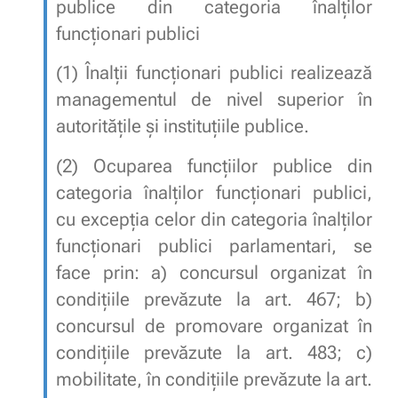
publice din categoria înalților
funcționari publici
(1)
Înalții funcționari publici realizează
managementul de nivel superior în
autoritățile și instituțiile publice.
(2)
Ocuparea funcțiilor publice din
categoria înalților funcționari publici,
cu excepția celor din categoria înalților
funcționari publici parlamentari, se
face prin:
a)
concursul organizat în
condițiile prevăzute la
art. 467
;
b)
concursul de promovare organizat în
condițiile prevăzute la
art. 483
;
c)
mobilitate, în condițiile prevăzute la
art.