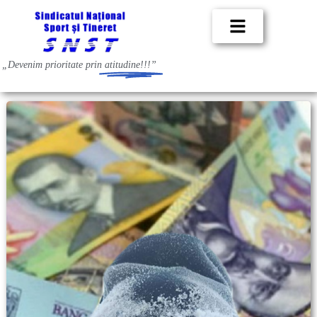
„Devenim prioritate prin
atitudine!!!”