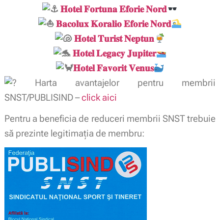
𝐇𝐨𝐭𝐞𝐥 𝐅𝐨𝐫𝐭𝐮𝐧𝐚 𝐄𝐟𝐨𝐫𝐢𝐞 𝐍𝐨𝐫𝐝
𝐁𝐚𝐜𝐨𝐥𝐮𝐱 𝐊𝐨𝐫𝐚𝐥𝐢𝐨 𝐄𝐟𝐨𝐫𝐢𝐞 𝐍𝐨𝐫𝐝
𝐇𝐨𝐭𝐞𝐥 𝐓𝐮𝐫𝐢𝐬𝐭 𝐍𝐞𝐩𝐭𝐮𝐧
𝐇𝐨𝐭𝐞𝐥 𝐋𝐞𝐠𝐚𝐜𝐲 𝐉𝐮𝐩𝐢𝐭𝐞𝐫
𝐇𝐨𝐭𝐞𝐥 𝐅𝐚𝐯𝐨𝐫𝐢𝐭 𝐕𝐞𝐧𝐮𝐬
Harta avantajelor pentru membrii
SNST/PUBLISIND –
click aici
Pentru a beneficia de reduceri membrii SNST trebuie
să prezinte legitimaţia de membru: