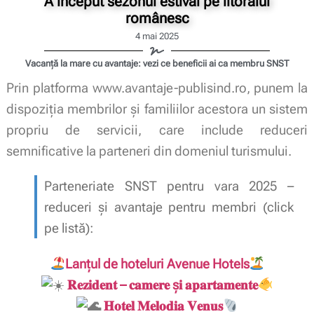
A început sezonul estival pe litoralul
românesc
4 mai 2025
Vacanță la mare cu avantaje: vezi ce beneficii ai ca membru SNST
Prin platforma www.avantaje-publisind.ro, punem la
dispoziția membrilor și familiilor acestora un sistem
propriu de servicii, care include reduceri
semnificative la parteneri din domeniul turismului.
Parteneriate SNST pentru vara 2025 –
reduceri și avantaje pentru membri (click
pe listă):
Lanțul de hoteluri Avenue Hotels
𝐑𝐞𝐳𝐢𝐝𝐞𝐧𝐭 – 𝐜𝐚𝐦𝐞𝐫𝐞 ș𝐢 𝐚𝐩𝐚𝐫𝐭𝐚𝐦𝐞𝐧𝐭𝐞
𝐇𝐨𝐭𝐞𝐥 𝐌𝐞𝐥𝐨𝐝𝐢𝐚 𝐕𝐞𝐧𝐮𝐬