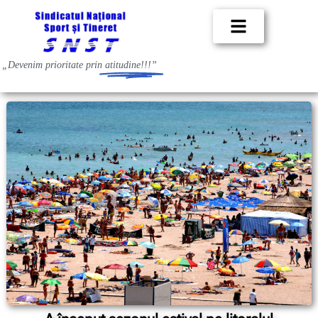
„Devenim prioritate prin
atitudine!!!”