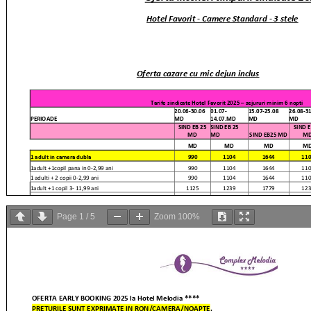
Page
1
/
5
Zoom
100%