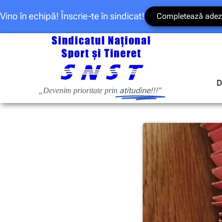
Vino în echipă! Înscrie-te în sindicat!
Completează adez
D
atitudine!!!”
„Devenim prioritate prin