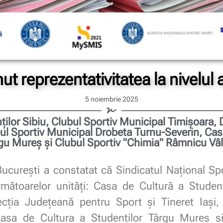
t reprezentativitatea la nivelul 
5 noiembrie 2025
ţilor Sibiu, Clubul Sportiv Municipal Timişoara, 
ubul Sportiv Municipal Drobeta Turnu-Severin, Cas
gu Mureş și Clubul Sportiv "Chimia" Râmnicu Vâ
București a constatat că Sindicatul Național Sp
următoarelor unități: Casa de Cultură a Studenţ
ecţia Judeţeană pentru Sport şi Tineret Iaşi,
Casa de Cultura a Studenţilor Târgu Mureş și