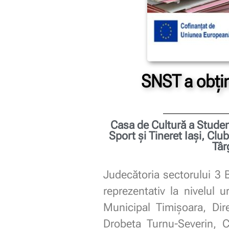
SNST a obținu
Casa de Cultură a Studen
Sport şi Tineret Iaşi, Cl
Târ
Judecătoria sectorului 3 
reprezentativ la nivelul 
Municipal Timişoara, Dir
Drobeta Turnu-Severin, 