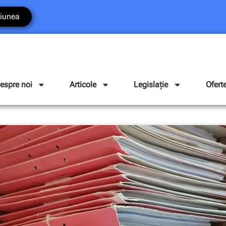
iunea
espre noi
Articole
Legislație
Ofert