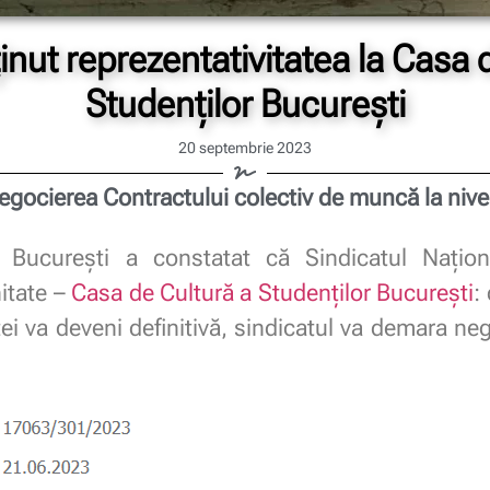
nut reprezentativitatea la Casa 
Studenților București
20 septembrie 2023
gocierea Contractului colectiv de muncă la nivel
3 București a constatat că Sindicatul Națion
nitate –
Casa de Cultură a Studenților București
:
i va deveni definitivă, sindicatul va demara negoc