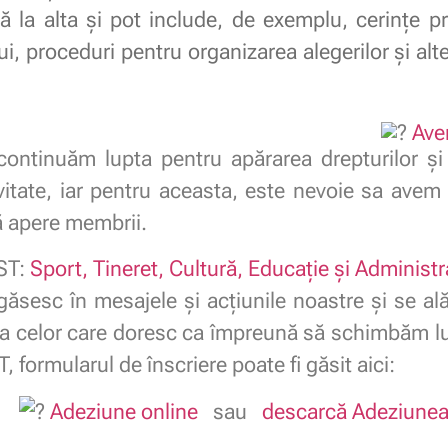
ră la alta și pot include, de exemplu, cerințe 
i, proceduri pentru organizarea alegerilor și alt
Ave
continuăm lupta pentru apărarea drepturilor și i
vitate, iar pentru aceasta, este nevoie sa avem 
să apere membrii.
ST:
Sport, Tineret, Cultură, Educație și Administr
găsesc în mesajele şi acţiunile noastre şi se ală
ea celor care doresc ca împreună să schimbăm luc
formularul de înscriere poate fi găsit aici:
Adeziune online
sau
descarcă Adeziune