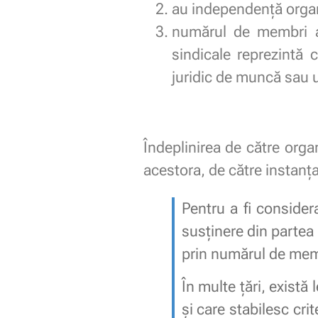
au independenţă organ
numărul de membri ai
sindicale reprezintă 
juridic de muncă sau u
Îndeplinirea de către organ
acestora, de către instanţa 
Pentru a fi consider
susținere din partea 
prin numărul de memb
În multe țări, există
și care stabilesc cri