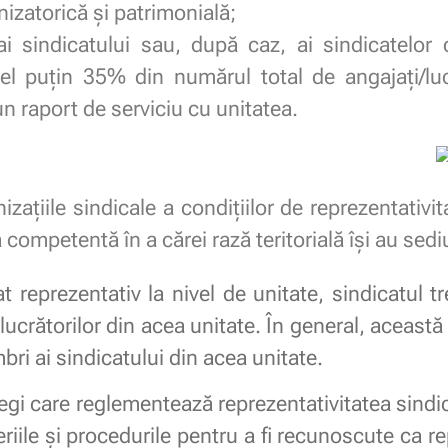
izatorică şi patrimonială;
 sindicatului sau, după caz, ai sindicatelor 
cel puţin 35% din numărul total de angajaţi/lucr
n raport de serviciu cu unitatea.
izaţiile sindicale a condiţiilor de reprezentativi
competentă în a cărei rază teritorială îşi au sediu
at reprezentativ la nivel de unitate, sindicatul 
lucrătorilor din acea unitate. În general, aceast
ri ai sindicatului din acea unitate.
 legi care reglementează reprezentativitatea sindic
teriile și procedurile pentru a fi recunoscute ca r