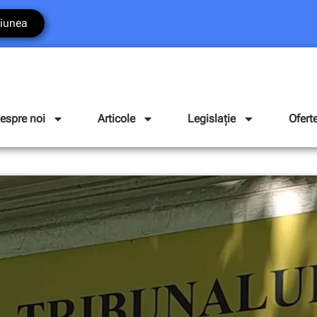
iunea
espre noi
Articole
Legislație
Ofert