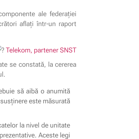
componente ale federaţiei
ători aflaţi într-un raport
Telekom, partener SNST
tate se constată, la cererea
l.
trebuie să aibă o anumită
ă susținere este măsurată
atelor la nivel de unitate
eprezentative. Aceste legi