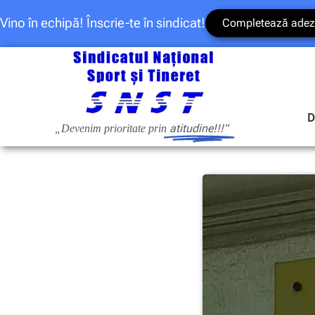
Vino în echipă! Înscrie-te în sindicat!
Completează adez
D
atitudine!!!”
„Devenim prioritate prin