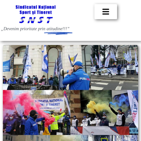
„Devenim prioritate prin
atitudine!!!”